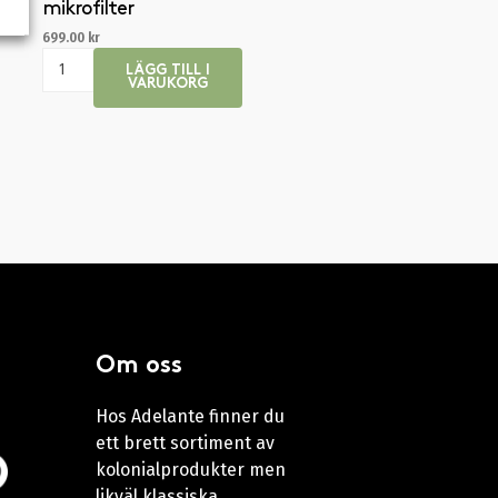
mikrofilter
699.00
kr
LÄGG TILL I
VARUKORG
Om oss
Hos Adelante finner du
ett brett sortiment av
kolonialprodukter men
likväl klassiska