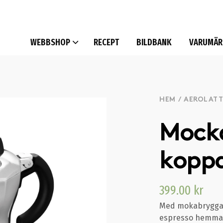
WEBBSHOP
RECEPT
BILDBANK
VARUMÄR
HEM
/
AEROLATT
Mock
kopp
399.00
kr
Med mokabryggar
espresso hemma.