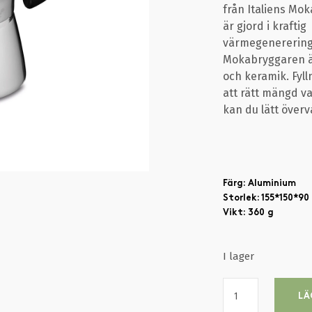
från Italiens Mo
är gjord i krafti
värmegenerering
Mokabryggaren är 
och keramik. Fyll
att rätt mängd va
kan du lätt över
Färg: Aluminium
Storlek: 155*150*9
Vikt: 360 g
I lager
LÄ