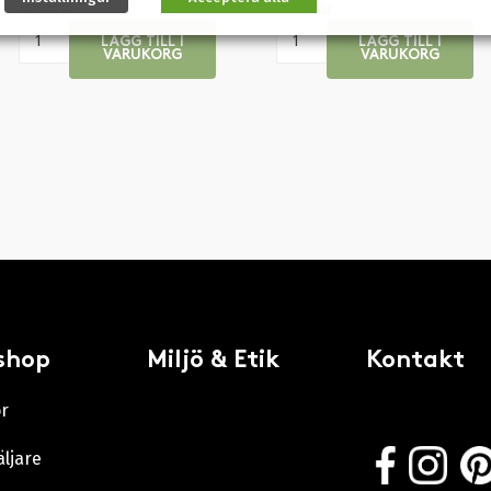
189.00
kr
289.00
kr
LÄGG TILL I
LÄGG TILL I
VARUKORG
VARUKORG
shop
Miljö & Etik
Kontakt
or
äljare