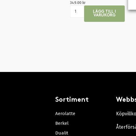
349.00
kr
LÄGG TILL I
VARUKORG
Sortiment
Webb
Aerolatte
Köpvillk
Berkel
Återförs
Dualit