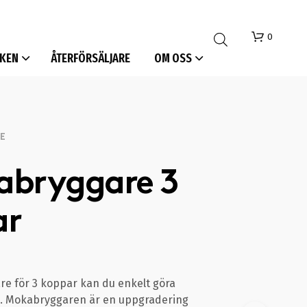
0
KEN
ÅTERFÖRSÄLJARE
OM OSS
E
abryggare 3
I
ar
N
G
A
P
R
O
e för 3 koppar kan du enkelt göra
D
 Mokabryggaren är en uppgradering
U