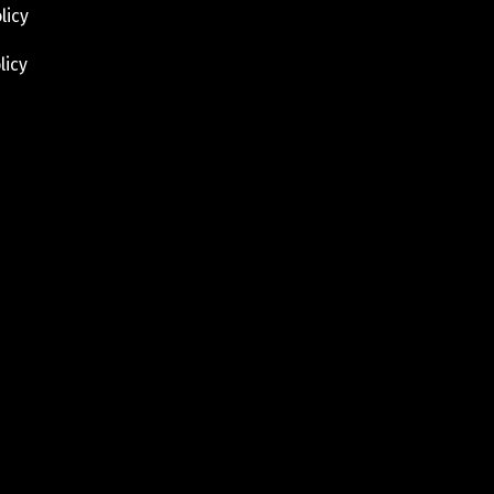
licy
licy