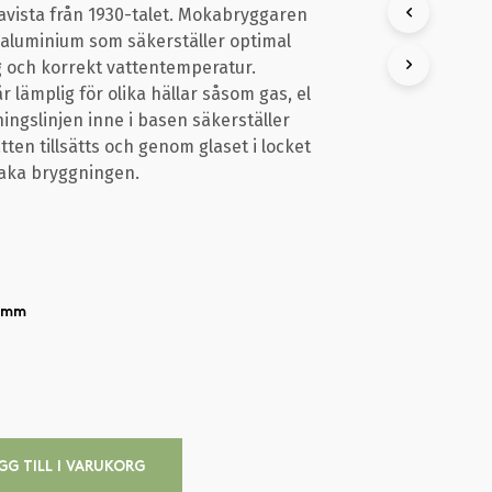
kavista från 1930-talet. Mokabryggaren
K
T
g aluminium som säkerställer optimal
E
 och korrekt vattentemperatur.
R
lämplig för olika hällar såsom gas, el
I
ningslinjen inne i basen säkerställer
V
A
tten tillsätts och genom glaset i locket
R
vaka bryggningen.
U
K
O
R
G
E
N
0 mm
.
GG TILL I VARUKORG