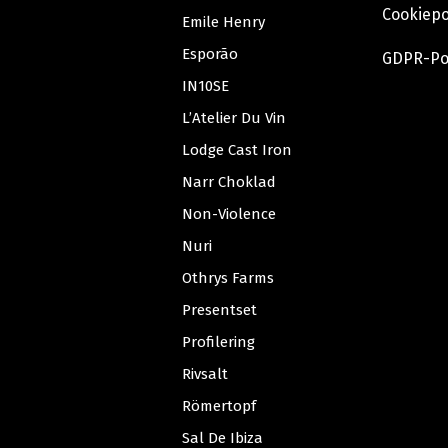
Cookiepo
Emile Henry
Esporão
GDPR-Po
IN10SE
L’Atelier Du Vin
Lodge Cast Iron
Narr Choklad
Non-Violence
Nuri
Othrys Farms
Presentset
Profilering
Rivsalt
Römertopf
Sal De Ibiza