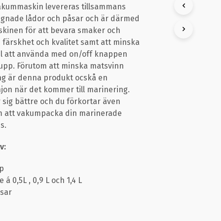
vakummaskin levereras tillsammans
K
T
ignade lådor och påsar och är därmed
E
kinen för att bevara smaker och
R
 färskhet och kvalitet samt att minska
I
el att använda med on/off knappen
V
A
 upp. Förutom att minska matsvinn
R
ng är denna produkt ocskå en
U
on när det kommer till marinering.
K
 sig bättre och du förkortar även
O
R
m att vakumpacka din marinerade
G
s.
E
N
v:
.
p
e á 0,5L , 0,9 L och 1,4 L
åsar