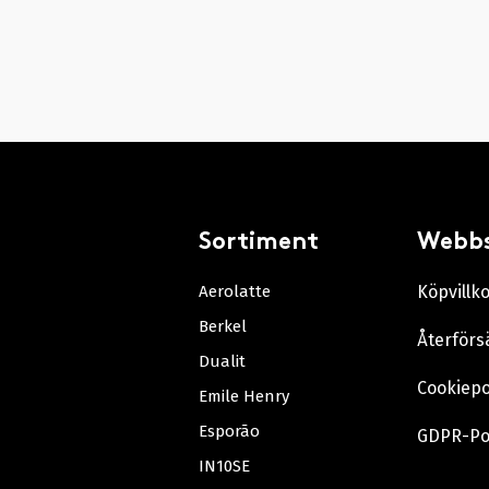
Sortiment
Webb
Aerolatte
Köpvillk
Berkel
Återförs
Dualit
Cookiepo
Emile Henry
Esporão
GDPR-Po
IN10SE