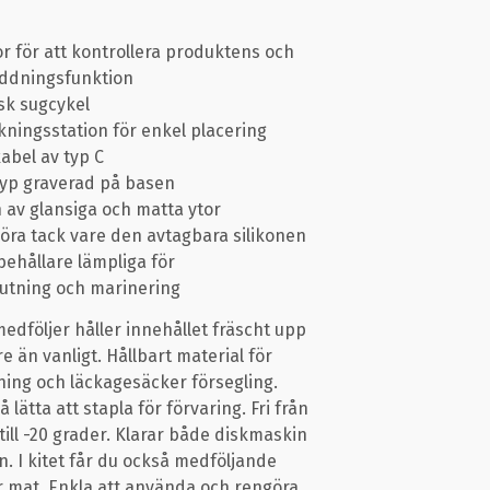
r för att kontrollera produktens och
addningsfunktion
sk sugcykel
kningsstation för enkel placering
abel av typ C
typ graverad på basen
 av glansiga och matta ytor
göra tack vare den avtagbara silikonen
ehållare lämpliga för
utning och marinering
edföljer håller innehållet fräscht upp
re än vanligt. Hållbart material för
ing och läckagesäcker försegling.
lätta att stapla för förvaring. Fri från
 till -20 grader. Klarar både diskmaskin
. I kitet får du också medföljande
 mat. Enkla att använda och rengöra.