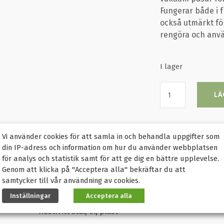
Fungerar både i 
också utmärkt för
rengöra och anvä
I lager
LÄ
ARTIKELNR:
BKICNMV00QVC0
Vi använder cookies för att samla in och behandla uppgifter som
KATEGORI:
BERKEL
din IP-adress och information om hur du använder webbplatsen
för analys och statistik samt för att ge dig en bättre upplevelse.
Genom att klicka på "Acceptera alla" bekräftar du att
samtycker till vår användning av cookies.
Inställningar
Acceptera alla
Rostfritt stål, el, plast