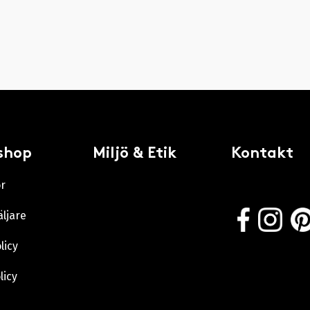
shop
Miljö & Etik
Kontakt
or
äljare
licy
licy