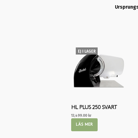
Ursprung
EJ I LAGER
HL PLUS 250 SVART
13,499.00
kr
LÄS MER