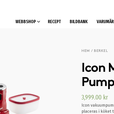
WEBBSHOP
RECEPT
BILDBANK
VARUMÄR
HEM
/
BERKEL
Icon 
Pum
3,999.00
kr
Icon vakuumpump
placeras i köket 