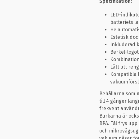
Specifikation:
LED-indikato
batteriets l
Helautomati
Estetisk doc
Inkluderad k
Berkel-logo
Kombination
Lätt att ren
Kompatibla b
vakuumförsl
Behållarna som m
till 4 gånger läng
frekvent användn
Burkarna är också 
BPA. Tål frys upp
och mikrovågsugn
vakuum påsar för