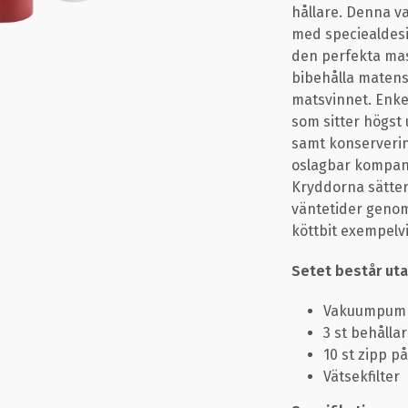
hållare. Denna 
med speciealdes
den perfekta mas
bibehålla matens
matsvinnet. Enk
som sitter högst
samt konserveri
oslagbar kompanj
Kryddorna sätter
väntetider geno
köttbit exempelvi
Setet består uta
Vakuumpum
3 st behållar
10 st zipp p
Vätsekfilter