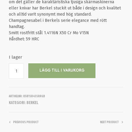
om det gäller de karaktäristiska tjusiga skärmaskinerna
eller knivar har Berkel stuckit ut både i design och kvalitet
och alltid varit synonymt med hög standard.
Champagnesabel i Berkels serie elegance med rött
handtag.
Smitt rostfritt stål 1.4116N X50 Cr Mo V15N
Hårdhet: 59 HRC
I lager
LÄGG TILL I VARUKORG
ARTIKELNR:
KSB1SB45SRRGB
KATEGORI:
BERKEL
PREVIOUS PRODUCT
NEXT PRODUCT