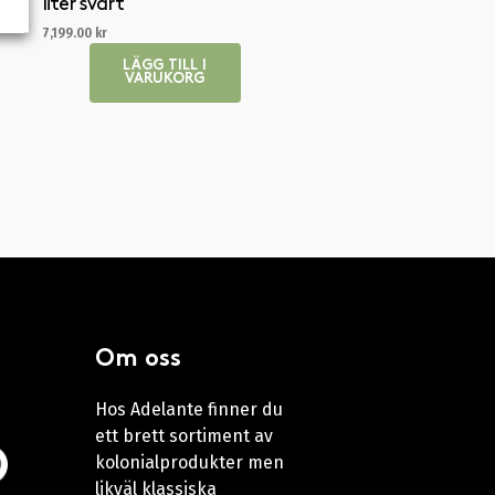
liter svart
7,199.00
kr
LÄGG TILL I
VARUKORG
Om oss
Hos Adelante finner du
ett brett sortiment av
kolonialprodukter men
likväl klassiska