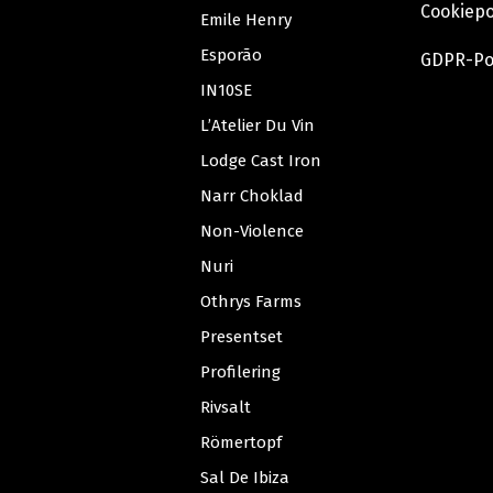
Cookiepo
Emile Henry
Esporão
GDPR-Po
IN10SE
L’Atelier Du Vin
Lodge Cast Iron
Narr Choklad
Non-Violence
Nuri
Othrys Farms
Presentset
Profilering
Rivsalt
Römertopf
Sal De Ibiza