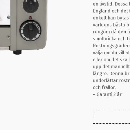
en livstid. Dessa
England och det f
enkelt kan bytas 
världens bästa br
rengöra då den ä
smulbricka och til
Rostningsgraden 
välja om du vill 
eller om det ska l
upp det manuellt
längre. Denna br
underlättar rost
och frallor.
– Garanti 2 år