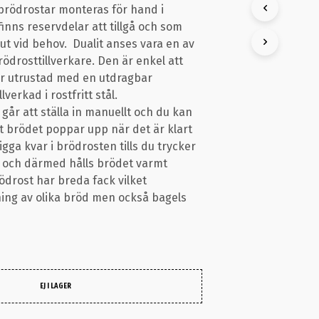
 brödrostar monteras för hand i
K
T
inns reservdelar att tillgå och som
E
ut vid behov. Dualit anses vara en av
R
ödrosttillverkare. Den är enkel att
I
r utrustad med en utdragbar
V
A
lverkad i rostfritt stål.
R
går att ställa in manuellt och du kan
U
att brödet poppar upp när det är klart
K
igga kvar i brödrosten tills du trycker
O
R
 och därmed hålls brödet varmt
G
ödrost har breda fack vilket
E
ning av olika bröd men också bagels
N
.
EJ I LAGER