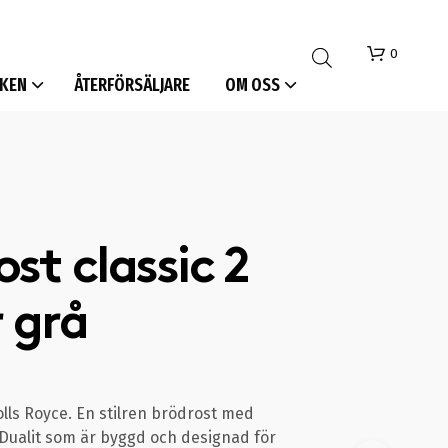
0
KEN
ÅTERFÖRSÄLJARE
OM OSS
st classic 2
I
r grå
N
G
A
P
R
O
lls Royce. En stilren brödrost med
D
 Dualit som är byggd och designad för
U