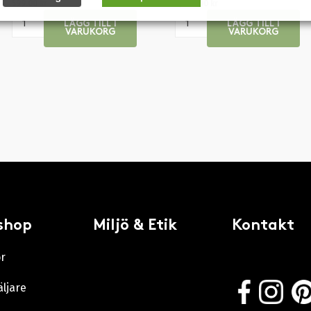
599.00
kr
5,499.00
kr
LÄGG TILL I
LÄGG TILL I
VARUKORG
VARUKORG
shop
Miljö & Etik
Kontakt
or
äljare