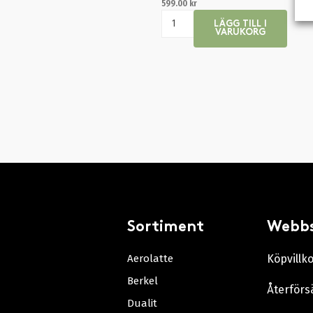
599.00
kr
LÄGG TILL I
VARUKORG
Sortiment
Webb
Aerolatte
Köpvillk
Berkel
Återförs
Dualit