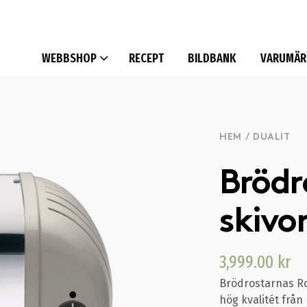
WEBBSHOP
RECEPT
BILDBANK
VARUMÄR
HEM
/
DUALIT
Brödro
skivo
3,999.00
kr
Brödrostarnas Ro
hög kvalitét från