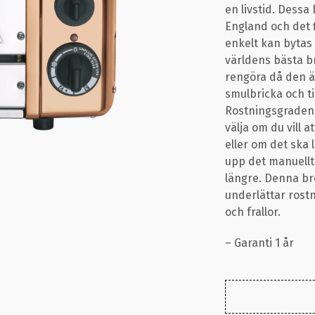
en livstid. Dessa
England och det f
enkelt kan bytas 
världens bästa br
rengöra då den ä
smulbricka och til
Rostningsgraden 
välja om du vill 
eller om det ska l
upp det manuellt
längre. Denna br
underlättar rost
och frallor.
– Garanti 1 år