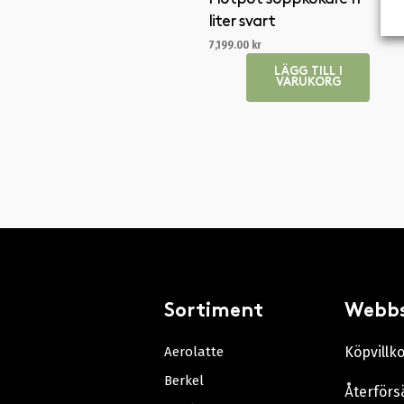
liter svart
7,199.00
kr
LÄGG TILL I
VARUKORG
Sortiment
Webb
Aerolatte
Köpvillk
Berkel
Återförs