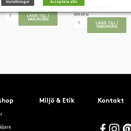
Inställningar
Acceptera alla
lite/arch/dom 2st
5,499.00
kr
699.00
kr
LÄGG TILL I
VARUKORG
LÄGG TILL I
VARUKORG
shop
Miljö & Etik
Kontakt
or
äljare