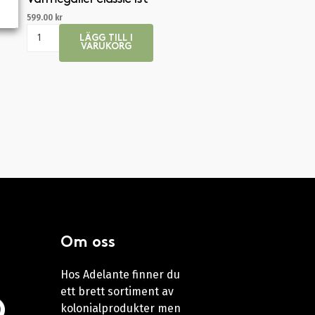
599.00
kr
LÄGG TILL I
VARUKORG
Om oss
Hos Adelante finner du
ett brett sortiment av
kolonialprodukter men