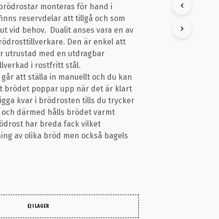
 brödrostar monteras för hand i
K
T
inns reservdelar att tillgå och som
E
ut vid behov. Dualit anses vara en av
R
ödrosttillverkare. Den är enkel att
I
r utrustad med en utdragbar
V
A
lverkad i rostfritt stål.
R
går att ställa in manuellt och du kan
U
att brödet poppar upp när det är klart
K
igga kvar i brödrosten tills du trycker
O
R
 och därmed hålls brödet varmt
G
ödrost har breda fack vilket
E
ning av olika bröd men också bagels
N
.
EJ I LAGER