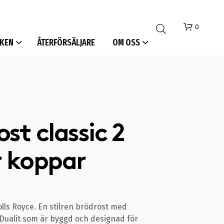
0
KEN
ÅTERFÖRSÄLJARE
OM OSS
st classic 2
I
r koppar
N
G
A
P
R
O
lls Royce. En stilren brödrost med
D
 Dualit som är byggd och designad för
U