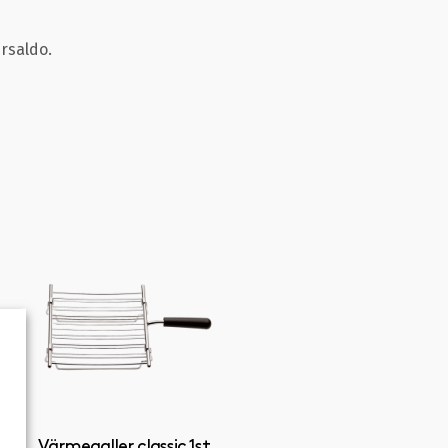
ersaldo.
Värmegaller classic 1st