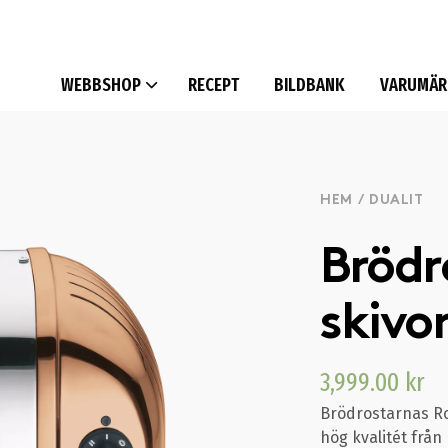
WEBBSHOP
RECEPT
BILDBANK
VARUMÄR
HEM
/
DUALIT
Brödro
skivo
3,999.00
kr
Brödrostarnas Ro
hög kvalitét från