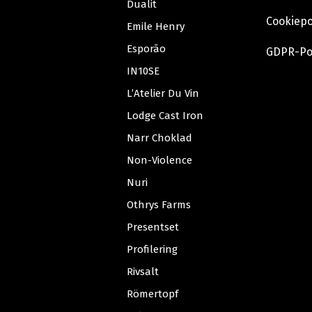
Dualit
Cookiepo
Emile Henry
Esporão
GDPR-Po
IN10SE
L’Atelier Du Vin
Lodge Cast Iron
Narr Choklad
Non-Violence
Nuri
Othrys Farms
Presentset
Profilering
Rivsalt
Römertopf