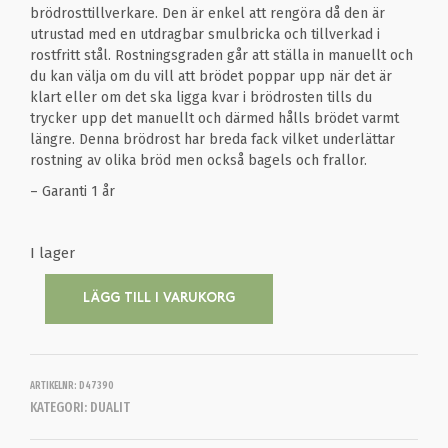
brödrosttillverkare. Den är enkel att rengöra då den är
utrustad med en utdragbar smulbricka och tillverkad i
rostfritt stål. Rostningsgraden går att ställa in manuellt och
du kan välja om du vill att brödet poppar upp när det är
klart eller om det ska ligga kvar i brödrosten tills du
trycker upp det manuellt och därmed hålls brödet varmt
längre. Denna brödrost har breda fack vilket underlättar
rostning av olika bröd men också bagels och frallor.
– Garanti 1 år
I lager
LÄGG TILL I VARUKORG
ARTIKELNR:
D47390
KATEGORI:
DUALIT