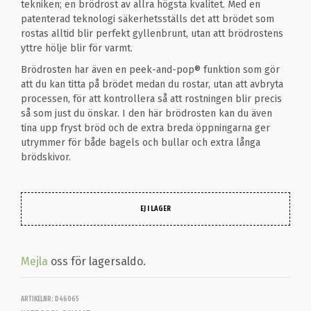
tekniken; en brödrost av allra högsta kvalitet. Med en
patenterad teknologi säkerhetsställs det att brödet som
rostas alltid blir perfekt gyllenbrunt, utan att brödrostens
yttre hölje blir för varmt.
Brödrosten har även en peek-and-pop® funktion som gör
att du kan titta på brödet medan du rostar, utan att avbryta
processen, för att kontrollera så att rostningen blir precis
så som just du önskar. I den här brödrosten kan du även
tina upp fryst bröd och de extra breda öppningarna ger
utrymmer för både bagels och bullar och extra långa
brödskivor.
EJ I LAGER
Mejla
oss för lagersaldo.
ARTIKELNR:
D46065