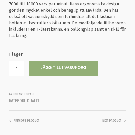
7000 till 18000 varv per minut. Dess ergonomiska design
gör den mycket enkel och behaglig att använda. Den har
också ett vacuumskydd som förhindrar att det fastnar i
botten av kastruller skålar mm. De medföljande tillbehören
inkluderar en 1-literskanna, en ballongvisp samt en skål för
hackning.
I lager
LÄGG TILL I VARUKORG
ARTIKELNR:
D88931
KATEGORI:
DUALIT
PREVIOUS PRODUCT
NEXT PRODUCT