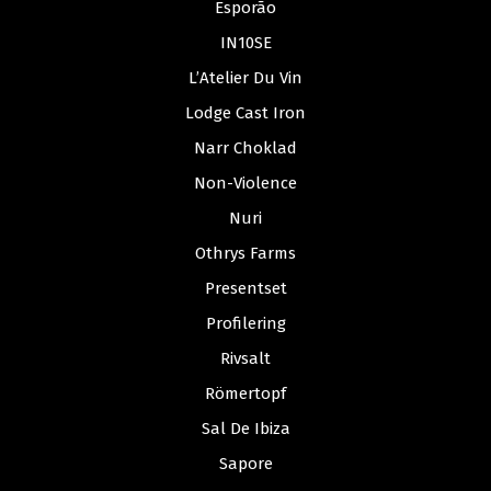
Esporão
IN10SE
L’Atelier Du Vin
Lodge Cast Iron
Narr Choklad
Non-Violence
Nuri
Othrys Farms
Presentset
Profilering
Rivsalt
Römertopf
Sal De Ibiza
Sapore