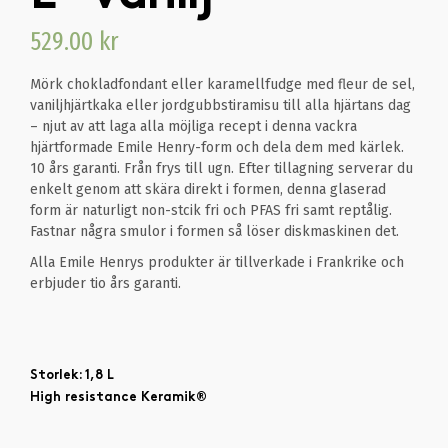
529.00
kr
Mörk chokladfondant eller karamellfudge med fleur de sel,
vaniljhjärtkaka eller jordgubbstiramisu till alla hjärtans dag
– njut av att laga alla möjliga recept i denna vackra
hjärtformade Emile Henry-form och dela dem med kärlek.
10 års garanti. Från frys till ugn. Efter tillagning serverar du
enkelt genom att skära direkt i formen, denna glaserad
form är naturligt non-stcik fri och PFAS fri samt reptålig.
Fastnar några smulor i formen så löser diskmaskinen det.
Alla Emile Henrys produkter är tillverkade i Frankrike och
erbjuder tio års garanti.
Storlek: 1,8 L
High resistance Keramik®