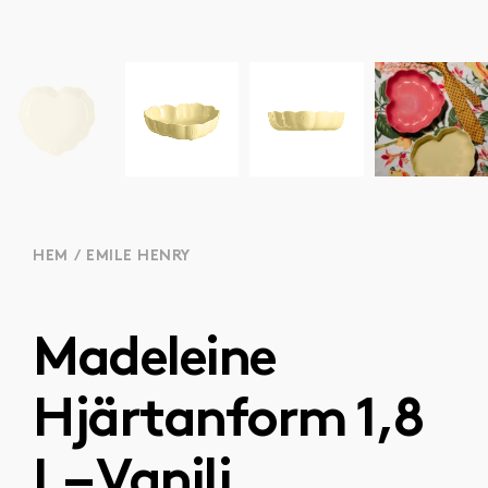
HEM
/
EMILE HENRY
Madeleine
Hjärtanform 1,8
L – Vanilj