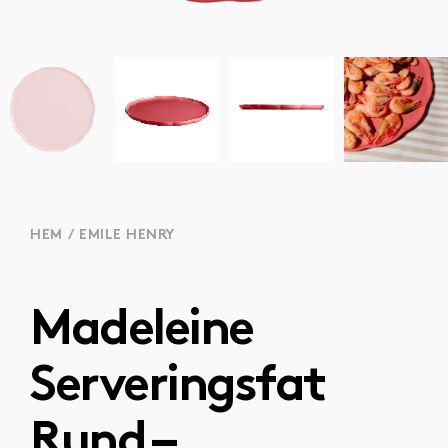
HEM
/
EMILE HENRY
Madeleine
Serveringsfat
Rund –