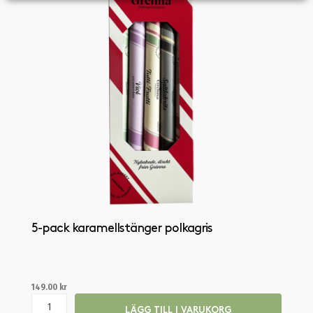
5-pack karamellstänger polkagris
149.00
kr
LÄGG TILL I VARUKORG