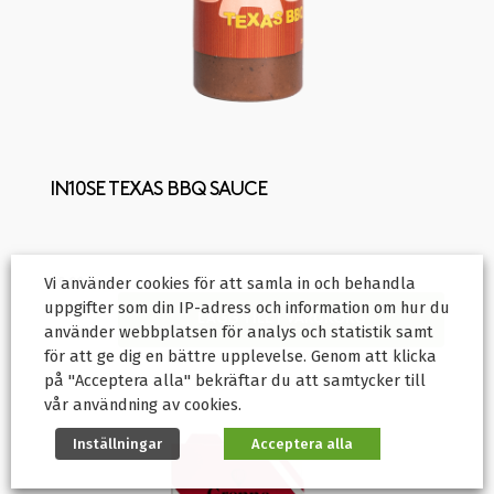
IN10SE TEXAS BBQ SAUCE
Vi använder cookies för att samla in och behandla
89.00
kr
uppgifter som din IP-adress och information om hur du
LÄGG TILL I VARUKORG
använder webbplatsen för analys och statistik samt
för att ge dig en bättre upplevelse. Genom att klicka
på "Acceptera alla" bekräftar du att samtycker till
vår användning av cookies.
Inställningar
Acceptera alla