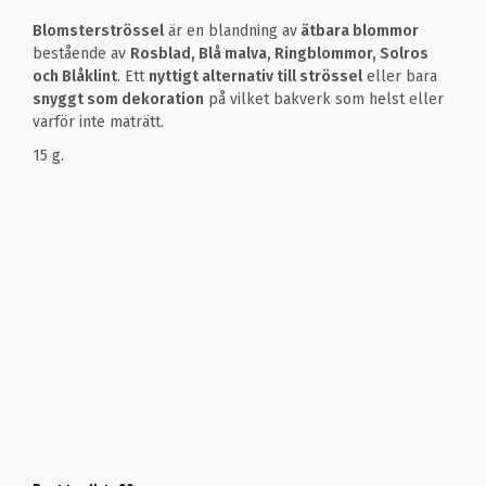
Blomsterströssel
är en blandning av
ätbara blommor
bestående av
Rosblad, Blå malva, Ringblommor, Solros
och Blåklint
. Ett
nyttigt alternativ till strössel
eller bara
snyggt som dekoration
på vilket bakverk som helst eller
varför inte maträtt.
15 g.