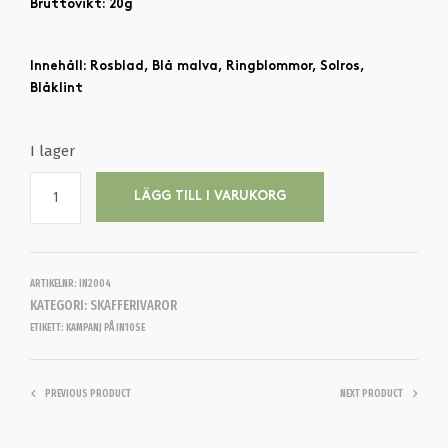
Bruttovikt: 20g
Innehåll: Rosblad, Blå malva, Ringblommor, Solros,
Blåklint
I lager
LÄGG TILL I VARUKORG
ARTIKELNR:
IN2004
KATEGORI:
SKAFFERIVAROR
ETIKETT:
KAMPANJ PÅ IN10SE
PREVIOUS PRODUCT
NEXT PRODUCT