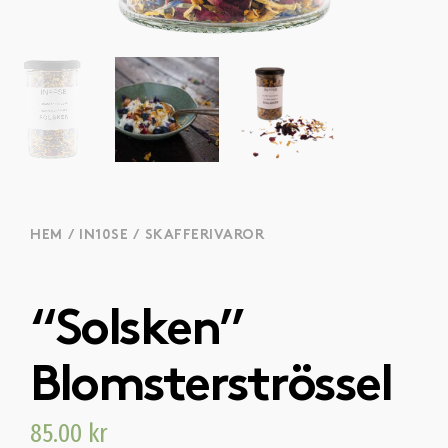
HEM
/
IN10SE
/
SKAFFERIVAROR
“Solsken”
Blomsterströssel
85.00
kr