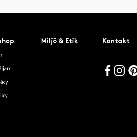
shop
Miljö & Etik
Kontakt
or
äljare
licy
licy