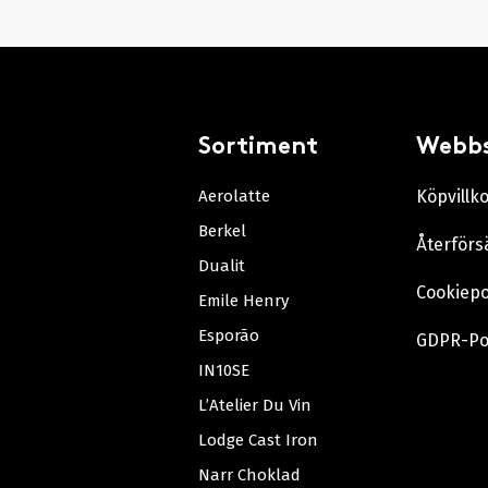
Sortiment
Webb
Aerolatte
Köpvillk
Berkel
Återförs
Dualit
Cookiepo
Emile Henry
Esporão
GDPR-Po
IN10SE
L’Atelier Du Vin
Lodge Cast Iron
Narr Choklad