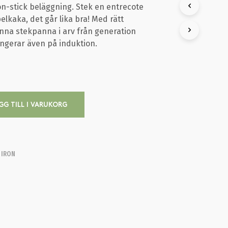
on-stick beläggning. Stek en entrecote
K
T
elkaka, det går lika bra! Med rätt
E
enna stekpanna i arv från generation
R
Fungerar även på induktion.
I
V
A
R
U
K
O
GG TILL I VARUKORG
R
G
E
N
.
 IRON