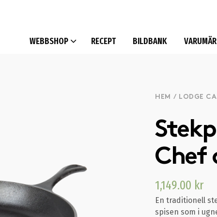
WEBBSHOP
RECEPT
BILDBANK
VARUMÄR
HEM
/
LODGE CA
Stekp
Chef 
1,149.00
kr
En traditionell 
spisen som i ugn