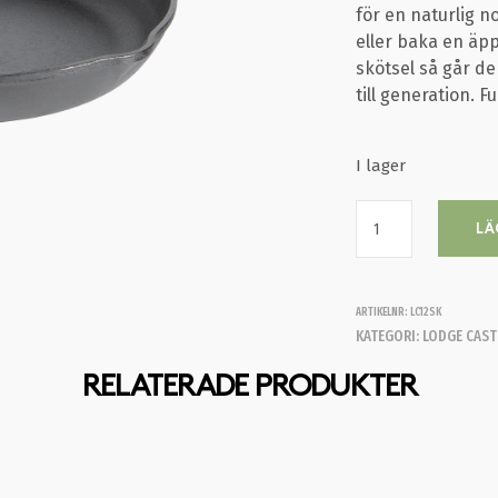
för en naturlig n
eller baka en äpp
skötsel så går d
till generation. 
I lager
LÄ
ARTIKELNR:
LC12SK
KATEGORI:
LODGE CAST
RELATERADE PRODUKTER