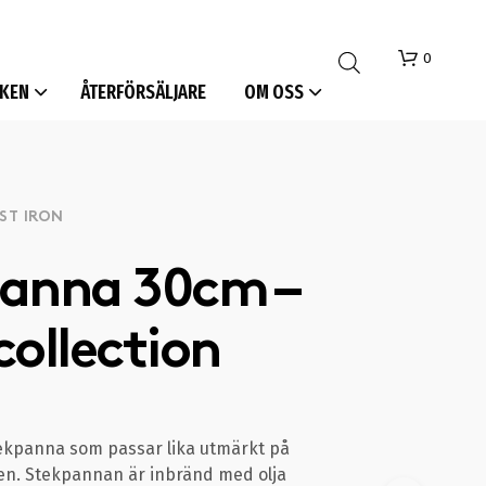
0
KEN
ÅTERFÖRSÄLJARE
OM OSS
ST IRON
anna 30cm –
I
collection
N
G
A
P
R
O
stekpanna som passar lika utmärkt på
D
en. Stekpannan är inbränd med olja
U