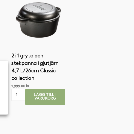
2 i 1 gryta och
stekpanna i gjutjärn
4,7 L / 26cm Classic
collection
1,999.00
kr
LÄGG TILL I
VARUKORG