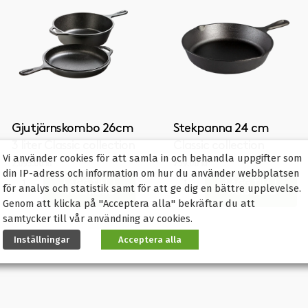
Gjutjärnskombo 26cm
Stekpanna 24 cm
3 liter Classic collection
Classic collection
Vi använder cookies för att samla in och behandla uppgifter som
2,095.00
kr
759.00
kr
din IP-adress och information om hur du använder webbplatsen
LÄGG TILL I
LÄGG TILL I
för analys och statistik samt för att ge dig en bättre upplevelse.
VARUKORG
VARUKORG
Genom att klicka på "Acceptera alla" bekräftar du att
samtycker till vår användning av cookies.
Inställningar
Acceptera alla