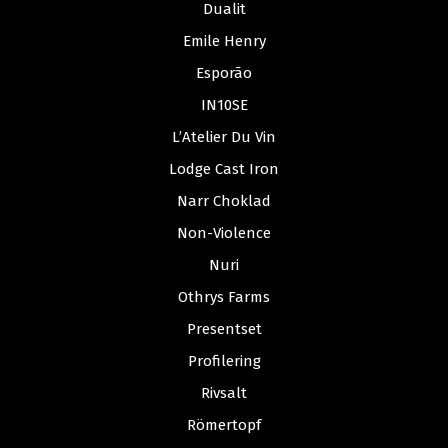
Dualit
Emile Henry
Esporão
IN10SE
L’Atelier Du Vin
Lodge Cast Iron
Narr Choklad
Non-Violence
Nuri
Othrys Farms
Presentset
Profilering
Rivsalt
Römertopf