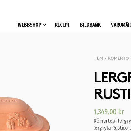
WEBBSHOP
RECEPT
BILDBANK
VARUMÄR
HEM
/
RÖMERTO
LERG
RUSTI
1,349.00
kr
Römertopf lergry
lergryta Rustico