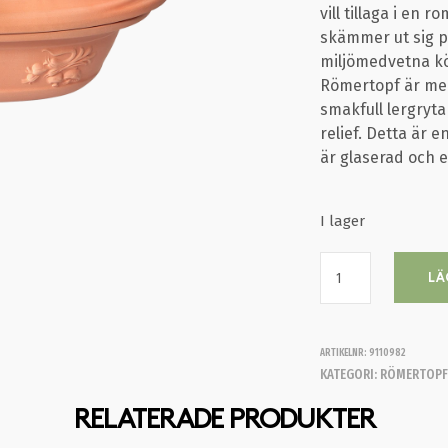
vill tillaga i en 
skämmer ut sig p
miljömedvetna kö
Römertopf är med
smakfull lergryt
relief. Detta är 
är glaserad och e
I lager
LÄ
ARTIKELNR:
9110982
KATEGORI:
RÖMERTOP
RELATERADE PRODUKTER