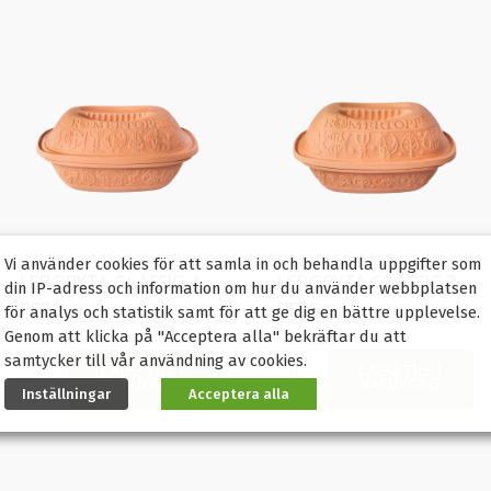
Vi använder cookies för att samla in och behandla uppgifter som
LERGRYTA CLASSIC 4
LERGRYTA CLASSIC 2
din IP-adress och information om hur du använder webbplatsen
PERS
PERS
för analys och statistik samt för att ge dig en bättre upplevelse.
Genom att klicka på "Acceptera alla" bekräftar du att
1,149.00
kr
999.00
kr
samtycker till vår användning av cookies.
LÄGG TILL I
LÄGG TILL I
VARUKORG
VARUKORG
Inställningar
Acceptera alla