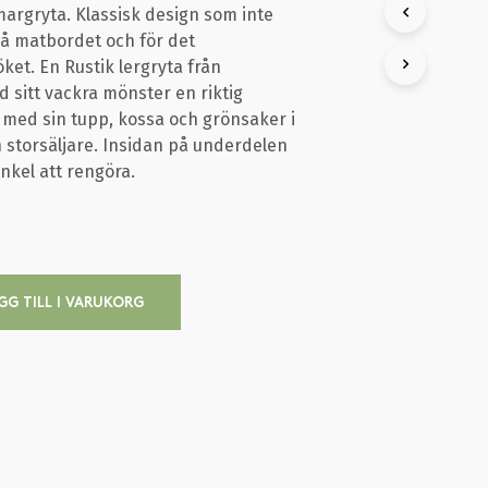
romargryta. Klassisk design som inte
K
T
å matbordet och för det
E
ket. En Rustik lergryta från
R
 sitt vackra mönster en riktig
I
a med sin tupp, kossa och grönsaker i
V
A
en storsäljare. Insidan på underdelen
R
nkel att rengöra.
U
K
O
R
G
E
GG TILL I VARUKORG
N
.
F