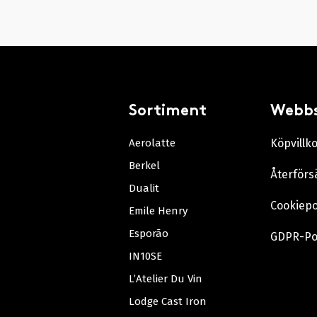
Sortiment
Webb
Aerolatte
Köpvillk
Berkel
Återförs
Dualit
Cookiepo
Emile Henry
Esporão
GDPR-Po
IN10SE
L’Atelier Du Vin
Lodge Cast Iron