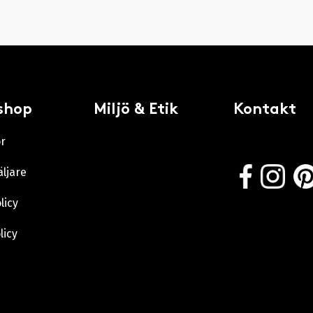
shop
Miljö & Etik
Kontakt
or
äljare
licy
licy