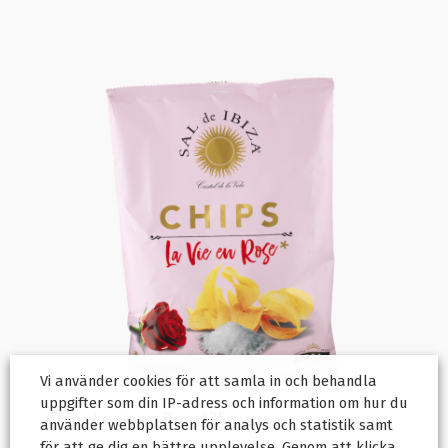
Vi använder cookies för att samla in och behandla
uppgifter som din IP-adress och information om hur du
Chips La vie en Rose 125g
använder webbplatsen för analys och statistik samt
för att ge dig en bättre upplevelse. Genom att klicka