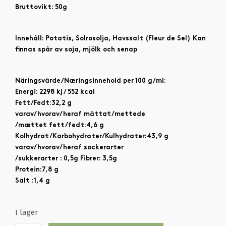
Bruttovikt: 50g
Innehåll: Potatis, Solrosolja, Havssalt (Fleur de Sel) Kan
finnas spår av soja, mjölk och senap
Näringsvärde/Næringsinnehold per 100 g/ml:
Energi: 2298 kj / 552 kcal
Fett/Fedt:32,2 g
varav/hvorav/heraf mättat/mettede
/mættet fett/fedt:4,6 g
Kolhydrat/Karbohydrater/Kulhydrater:43,9 g
varav/hvorav/heraf sockerarter
/sukkerarter : 0,5g Fibrer: 3,5g
Protein:7,8 g
Salt :1,4 g
I lager