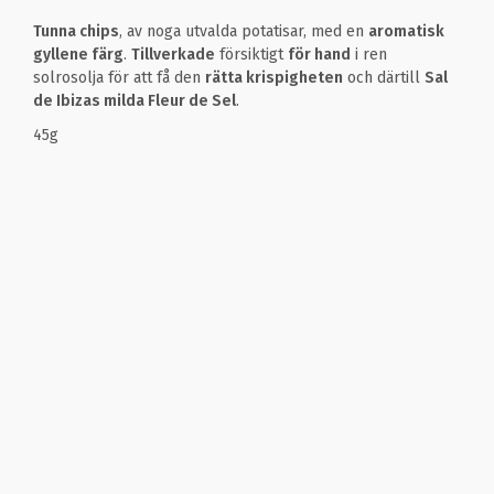
Tunna chips
, av noga utvalda potatisar, med en
aromatisk
gyllene färg
.
Tillverkade
försiktigt
för hand
i ren
solrosolja för att få den
rätta krispigheten
och därtill
Sal
de Ibizas milda Fleur de Sel
.
45g