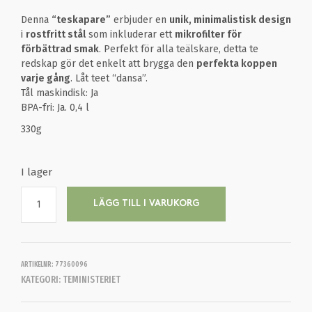
Denna
“teskapare”
erbjuder en
unik, minimalistisk design
i
rostfritt stål
som inkluderar ett
mikrofilter för
förbättrad smak
. Perfekt för alla teälskare, detta te
redskap gör det enkelt att brygga den
perfekta koppen
varje gång
. Låt teet “dansa”.
Tål maskindisk: Ja
BPA-fri: Ja. 0,4 l
330g
I lager
LÄGG TILL I VARUKORG
ARTIKELNR:
77360096
KATEGORI:
TEMINISTERIET