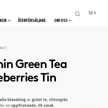
0
KEN
ÅTERFÖRSÄLJARE
OM OSS
RIET
n Green Tea
I
berries Tin
N
G
A
P
R
O
lla blandning
av
grönt te
,
citrongräs
D
der en
uppfriskande, rik smak
.
U