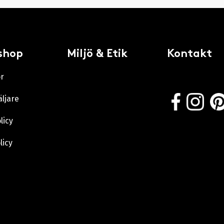
shop
Miljö & Etik
Kontakt
or
äljare
licy
licy