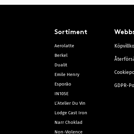
Sortiment
Webb
Aerolatte
Köpvillk
Berkel
Återförs
Dualit
Cookiepo
Emile Henry
Esporão
GDPR-Po
IN10SE
L’Atelier Du Vin
Lodge Cast Iron
Narr Choklad
Non-Violence