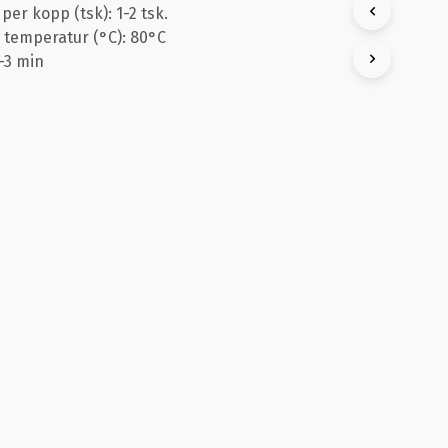
r kopp (tsk): 1-2 tsk.
K
T
emperatur (°C): 80°C
E
2-3 min
R
I
V
A
R
U
K
O
R
G
E
N
.