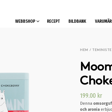
WEBBSHOP
RECEPT
BILDBANK
VARUMÄR
HEM
/
TEMINISTE
Moomi
Choke
199.00
kr
Denna
omsorgsfu
och aronia
erbju