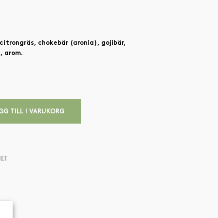
 citrongräs, chokebär (aronia), gojibär,
n, arom.
GG TILL I VARUKORG
IET