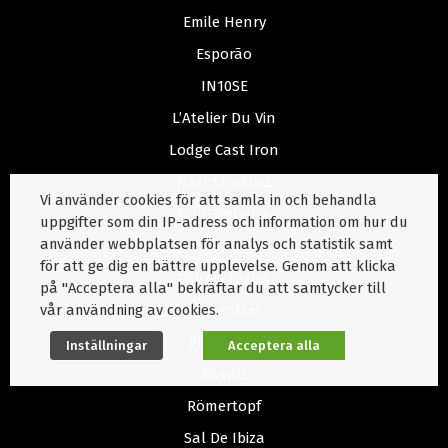
Emile Henry
Esporão
IN10SE
L’Atelier Du Vin
Lodge Cast Iron
Narr Choklad
Vi använder cookies för att samla in och behandla
Non-Violence
uppgifter som din IP-adress och information om hur du
använder webbplatsen för analys och statistik samt
Nuri
för att ge dig en bättre upplevelse. Genom att klicka
Othrys Farms
på "Acceptera alla" bekräftar du att samtycker till
vår användning av cookies.
Presentset
Profilering
Inställningar
Acceptera alla
Rivsalt
Römertopf
Sal De Ibiza