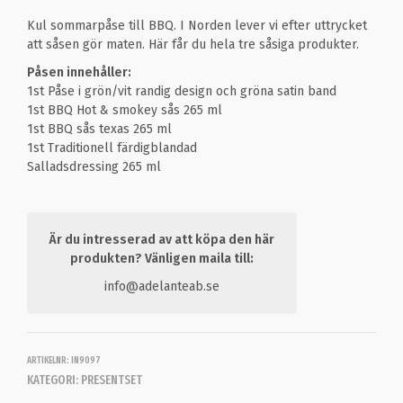
Kul sommarpåse till BBQ. I Norden lever vi efter uttrycket
att såsen gör maten. Här får du hela tre såsiga produkter.
Påsen innehåller:
1st Påse i grön/vit randig design och gröna satin band
1st BBQ Hot & smokey sås 265 ml
1st BBQ sås texas 265 ml
1st Traditionell färdigblandad
Salladsdressing 265 ml
Är du intresserad av att köpa den här
produkten? Vänligen maila till:
info@adelanteab.se
ARTIKELNR:
IN9097
KATEGORI:
PRESENTSET