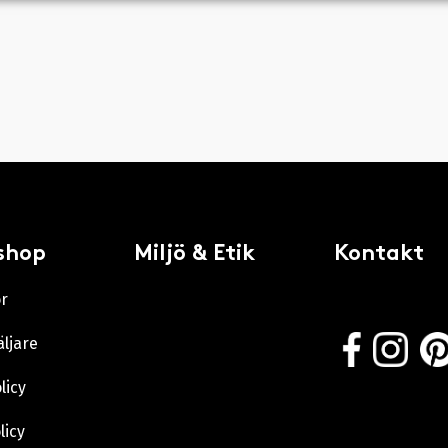
shop
Miljö & Etik
Kontakt
or
äljare
licy
licy