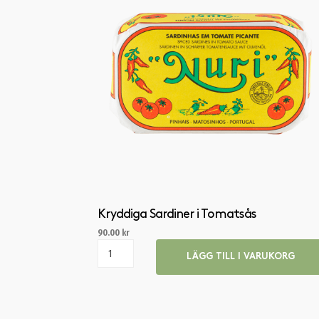
Kryddiga Sardiner i Tomatsås
90.00
kr
LÄGG TILL I VARUKORG