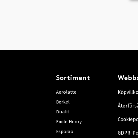
Sortiment
Webb
Aerolatte
Köpvillk
Berkel
Återförs
Dualit
Cookiepo
Emile Henry
Esporão
GDPR-Po