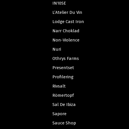
IN10SE
L’Atelier Du Vin
Lodge Cast Iron
Narr Choklad
Non-Violence
Nuri
Othrys Farms
Presentset
Profilering
Rivsalt
Römertopf
Sal De Ibiza
Sapore
Sauce Shop