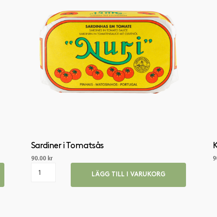
Sardiner i Tomatsås
K
90.00
kr
9
LÄGG TILL I VARUKORG