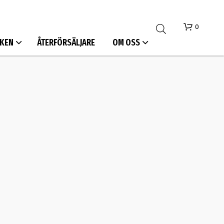
0
KEN
ÅTERFÖRSÄLJARE
OM OSS
I
N
G
A
P
R
O
D
U