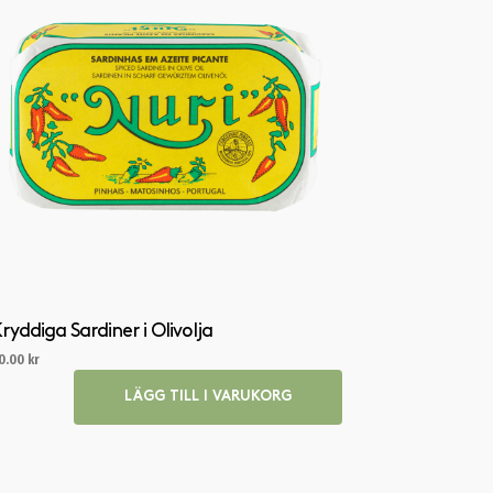
K
T
E
R
I
V
A
R
U
K
O
R
G
E
N
ryddiga Sardiner i Olivolja
.
0.00
kr
LÄGG TILL I VARUKORG