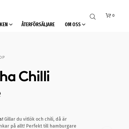
0
KEN
ÅTERFÖRSÄLJARE
OM OSS
OP
ha Chilli
I
e
N
G
A
P
R
O
s!
Gillar du vitlök och chili, då är
D
nkar på allt! Perfekt till hamburgare
U