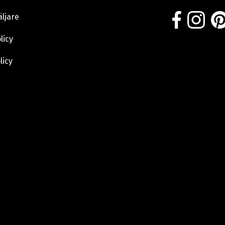
äljare
licy
licy