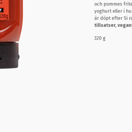
och pommes frites
yoghurt eller i 
är döpt efter Si 
tillsatser, vegan
320 g