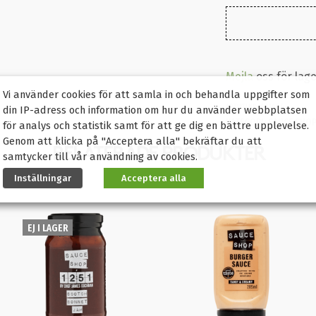
Mejla
oss för lag
Vi använder cookies för att samla in och behandla uppgifter som
ARTIKELNR:
SS1006
din IP-adress och information om hur du använder webbplatsen
KATEGORI:
SAUCE SHO
för analys och statistik samt för att ge dig en bättre upplevelse.
Genom att klicka på "Acceptera alla" bekräftar du att
RELATERADE PRODUKTER
samtycker till vår användning av cookies.
Inställningar
Acceptera alla
EJ I LAGER