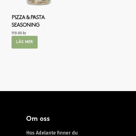
PIZZA & PASTA
SEASONING
119.00
kr
LÄS MER
Om oss
Hos Adelante finner du