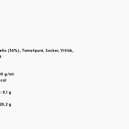
peño (36%), Tomatpuré, Socker, Vitlök,
t
00 g/ml:
kcal
 0,1 g
20,2 g