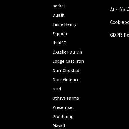
Berkel
Återförs
Dualit
Cookiepo
Emile Henry
Esporão
GDPR-Po
IN10SE
L’Atelier Du Vin
Lodge Cast Iron
Narr Choklad
Non-Violence
Nuri
Othrys Farms
Presentset
Profilering
Rivsalt