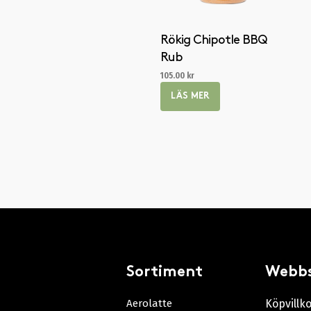
Rökig Chipotle BBQ
Rub
105.00
kr
LÄS MER
Sortiment
Webb
Aerolatte
Köpvillk