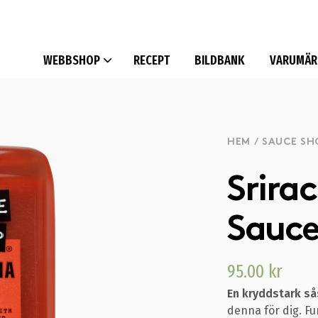
WEBBSHOP
RECEPT
BILDBANK
VARUMÄR
HEM
/
SAUCE SH
Srirac
Sauc
95.00
kr
En kryddstark så
denna för dig. Fu