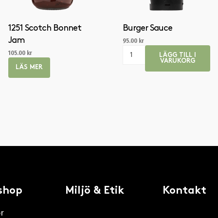
1251 Scotch Bonnet
Burger Sauce
Jam
95.00
kr
105.00
kr
LÄGG TILL I
VARUKORG
LÄS MER
shop
Miljö & Etik
Kontakt
or