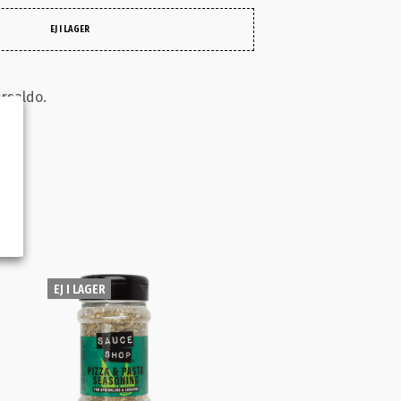
EJ I LAGER
ersaldo.
P
EJ I LAGER