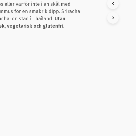
 eller varför inte i en skål med
K
T
hummus för en smakrik dipp. Sriracha
E
racha; en stad i Thailand.
Utan
R
sk, vegetarisk och glutenfri.
I
V
A
R
U
K
O
R
G
E
N
.