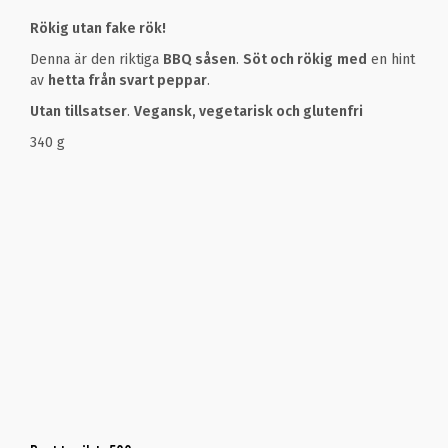
Rökig utan fake rök!
Denna är den riktiga
BBQ såsen
.
Söt och rökig
med
en hint
av
hetta från svart peppar
.
Utan tillsatser
.
Vegansk, vegetarisk och glutenfri
340 g