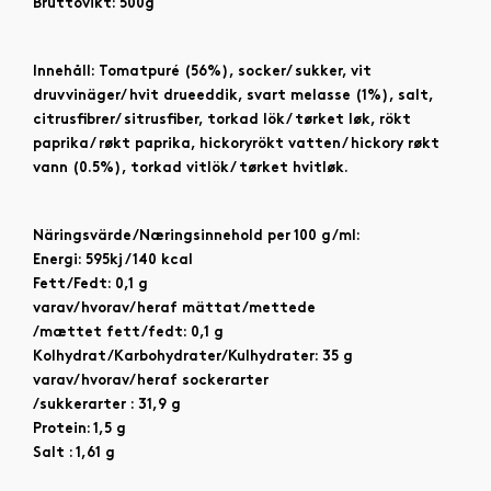
Bruttovikt: 500g
Innehåll: Tomatpuré (56%), socker/ sukker, vit
druvvinäger/ hvit drueeddik, svart melasse (1%), salt,
citrusfibrer/ sitrusfiber, torkad lök/ tørket løk, rökt
paprika/ røkt paprika, hickoryrökt vatten/ hickory røkt
vann (0.5%), torkad vitlök/ tørket hvitløk.
Näringsvärde/Næringsinnehold per 100 g/ml:
Energi: 595kj / 140 kcal
Fett/Fedt: 0,1 g
varav/hvorav/heraf mättat/mettede
/mættet fett/fedt: 0,1 g
Kolhydrat/Karbohydrater/Kulhydrater: 35 g
varav/hvorav/heraf sockerarter
/sukkerarter : 31,9 g
Protein: 1,5 g
Salt : 1,61 g