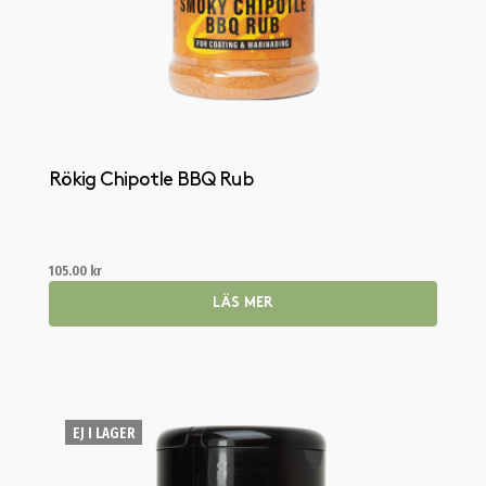
Rökig Chipotle BBQ Rub
105.00
kr
LÄS MER
EJ I LAGER